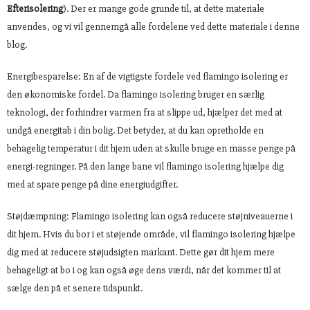
Efterisolering
). Der er mange gode grunde til, at dette materiale
anvendes, og vi vil gennemgå alle fordelene ved dette materiale i denne
blog.
Energibesparelse: En af de vigtigste fordele ved flamingo isolering er
den økonomiske fordel. Da flamingo isolering bruger en særlig
teknologi, der forhindrer varmen fra at slippe ud, hjælper det med at
undgå energitab i din bolig. Det betyder, at du kan opretholde en
behagelig temperatur i dit hjem uden at skulle bruge en masse penge på
energi-regninger. På den lange bane vil flamingo isolering hjælpe dig
med at spare penge på dine energiudgifter.
Støjdæmpning: Flamingo isolering kan også reducere støjniveauerne i
dit hjem. Hvis du bor i et støjende område, vil flamingo isolering hjælpe
dig med at reducere støjudsigten markant. Dette gør dit hjem mere
behageligt at bo i og kan også øge dens værdi, når det kommer til at
sælge den på et senere tidspunkt.