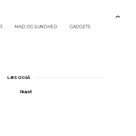
R
MAD OG SUNDHED
GADGETS
LÆS OGSÅ
Derfor Vælger Flere Termiske
Spottere Til Jagt Og
Fordele 
Naturobservation
Kropsbe