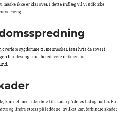
måske ikke er klar over. I dette indlæg vil vi udforske
n hundeseng.
gdomsspredning
n overføre sygdomme til mennesker, især hvis de sover i
gen hundeseng, kan du reducere risikoen for
und.
kader
, kan det med tiden føre til skader på deres led og hofter. En
te og lindre stress på leddene, hvilket kan forhindre skader