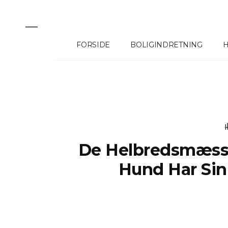
FORSIDE
BOLIGINDRETNING
H
Kiropraktor I Ve
De Helbredsmæssi
Sundhed
Hund Har Si