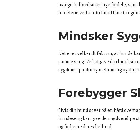
mange helbredsmæssige fordele, som du 
fordelene ved at din hund har sin ege
Mindsker Sy
Det er et velkendt faktum, at hunde ka
samme seng. Ved at give din hund sin e
sygdomsspredning mellem dig og din h
Forebygger S
Hvis din hund sover på en hård overflade
hundeseng kan give den nødvendige støt
og forbedre deres helbred.