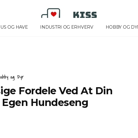
US OG HAVE
INDUSTRI OG ERHVERV
HOBBY OG DY
Hobby og Dyr
jle For Optimal
Oplev Det Bedste Udvalg I
ge Fordele Ved At Din
Ikast
n Egen Hundeseng