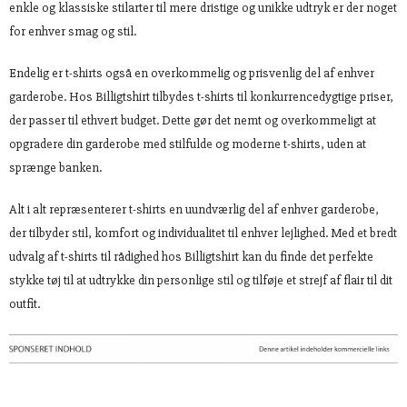
enkle og klassiske stilarter til mere dristige og unikke udtryk er der noget
for enhver smag og stil.
Endelig er t-shirts også en overkommelig og prisvenlig del af enhver
garderobe. Hos Billigtshirt tilbydes t-shirts til konkurrencedygtige priser,
der passer til ethvert budget. Dette gør det nemt og overkommeligt at
opgradere din garderobe med stilfulde og moderne t-shirts, uden at
sprænge banken.
Alt i alt repræsenterer t-shirts en uundværlig del af enhver garderobe,
der tilbyder stil, komfort og individualitet til enhver lejlighed. Med et bredt
udvalg af t-shirts til rådighed hos Billigtshirt kan du finde det perfekte
stykke tøj til at udtrykke din personlige stil og tilføje et strejf af flair til dit
outfit.