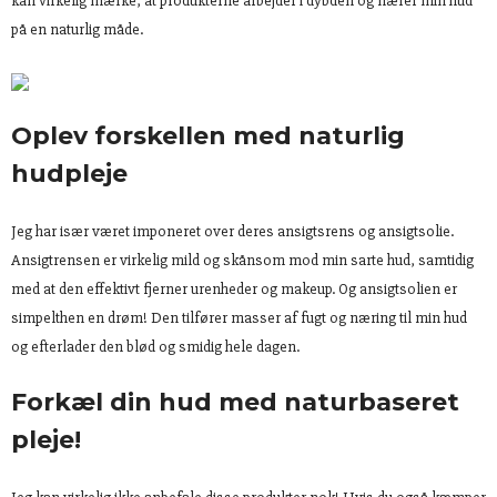
kan virkelig mærke, at produkterne arbejder i dybden og nærer min hud
på en naturlig måde.
Oplev forskellen med naturlig
hudpleje
Jeg har især været imponeret over deres ansigtsrens og ansigtsolie.
Ansigtrensen er virkelig mild og skånsom mod min sarte hud, samtidig
med at den effektivt fjerner urenheder og makeup. Og ansigtsolien er
simpelthen en drøm! Den tilfører masser af fugt og næring til min hud
og efterlader den blød og smidig hele dagen.
Forkæl din hud med naturbaseret
pleje!