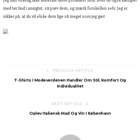
Jeg kan virkelig ikke anbefale disse produkter nok! Hvis du også kæmper
med tør hud i ansigtet, så prøv dem, og mærk forskellen selv. Jeg er
sikker på, at du vil elske dem lige så meget som jeg gør!
PREVIOUS ARTICLE
T-Shirts I Modeverdenen Handler Om Stil, Komfort Og
Individualitet
NEXT ARTICLE
Oplev Italiensk Mad Og Vin I København