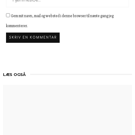
Gem mit navn, mail og websted i denne browser til næste gang jeg
kommenterer.
LÆS OGSÅ
Oplev Det Bedste Udvalg I Ikast
Derfor Vælger Flere Termiske Spottere Til Jagt Og
Naturobservation
Fordele Ved Body Wraps Til Kropsbehandling
Kiropraktor I Vejle For Optimal Sundhed