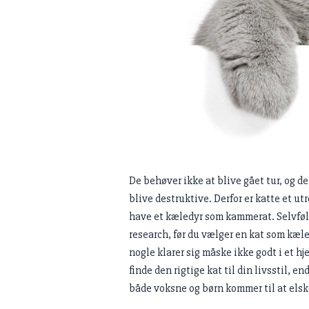
De behøver ikke at blive gået tur, og d
blive destruktive. Derfor er katte et ut
have et kæledyr som kammerat. Selvfølgel
research, før du vælger en kat som kæ
nogle klarer sig måske ikke godt i et hj
finde den rigtige kat til din livsstil, e
både voksne og børn kommer til at elsk