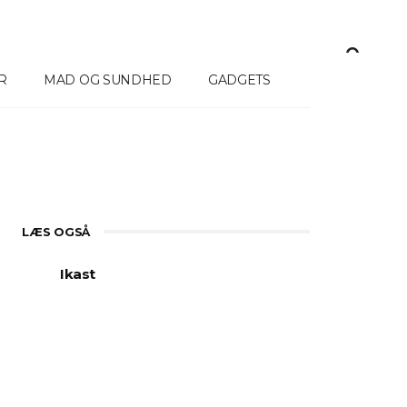
R
MAD OG SUNDHED
GADGETS
LÆS OGSÅ
Derfor Vælger Flere Termiske
Spottere Til Jagt Og
Fordele 
Naturobservation
Kropsbe