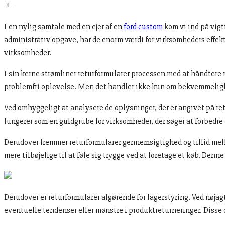
DEL
I en nylig samtale med en ejer af en
ford custom
kom vi ind på vigt
administrativ opgave, har de enorm værdi for virksomheders effektiv
virksomheder.
I sin kerne strømliner returformularer processen med at håndtere 
problemfri oplevelse. Men det handler ikke kun om bekvemmelighed
Ved omhyggeligt at analysere de oplysninger, der er angivet på re
fungerer som en guldgrube for virksomheder, der søger at forbedre
Derudover fremmer returformularer gennemsigtighed og tillid mell
mere tilbøjelige til at føle sig trygge ved at foretage et køb. Denn
Derudover er returformularer afgørende for lagerstyring. Ved nøj
eventuelle tendenser eller mønstre i produktreturneringer. Disse 