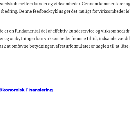
sredskab mellem kunder og virksomheder. Gennem kommentarer og fe
orbedring. Denne feedbackcyklus gør det muligt for virksomheder løbe
de er en fundamental del af effektiv kundeservice og virksomhedsdri
ger og ombytninger kan virksomheder fremme tillid, indsamle værdif
sk at omfavne betydningen af returformularer er nøglen til at låse g
 Økonomisk Finansiering