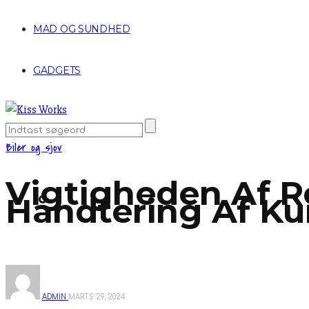
MAD OG SUNDHED
GADGETS
Biler og sjov
Vigtigheden Af Re
Håndtering Af Ku
ADMIN
MARTS 29, 2024