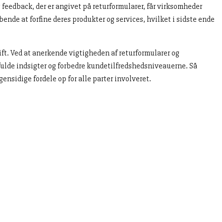
edback, der er angivet på returformularer, får virksomheder
nde at forfine deres produkter og services, hvilket i sidste ende
ft. Ved at anerkende vigtigheden af returformularer og
ulde indsigter og forbedre kundetilfredshedsniveauerne. Så
ensidige fordele op for alle parter involveret.