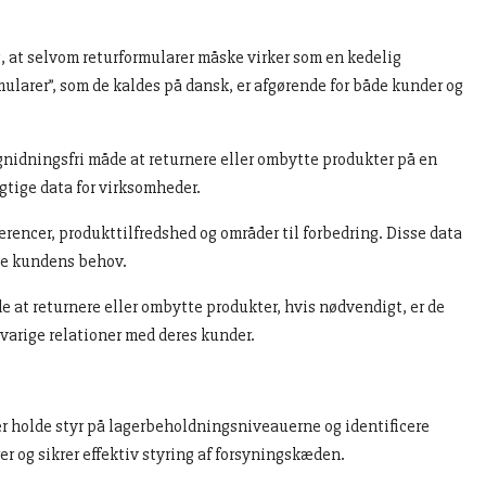
, at selvom returformularer måske virker som en kedelig
rmularer”, som de kaldes på dansk, er afgørende for både kunder og
 gnidningsfri måde at returnere eller ombytte produkter på en
gtige data for virksomheder.
rencer, produkttilfredshed og områder til forbedring. Disse data
mme kundens behov.
 at returnere eller ombytte produkter, hvis nødvendigt, er de
ngvarige relationer med deres kunder.
r holde styr på lagerbeholdningsniveauerne og identificere
r og sikrer effektiv styring af forsyningskæden.