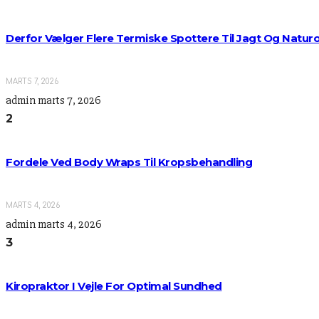
Derfor Vælger Flere Termiske Spottere Til Jagt Og Natur
MARTS 7, 2026
admin
marts 7, 2026
2
Fordele Ved Body Wraps Til Kropsbehandling
MARTS 4, 2026
admin
marts 4, 2026
3
Kiropraktor I Vejle For Optimal Sundhed