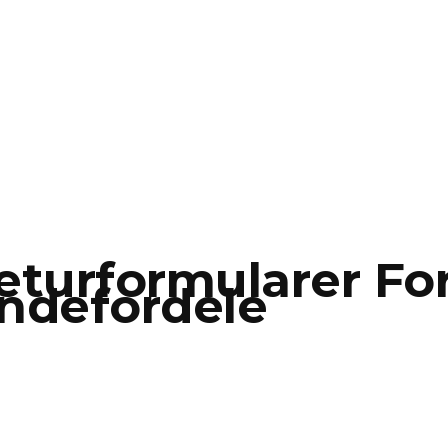
turformularer For
ndefordele