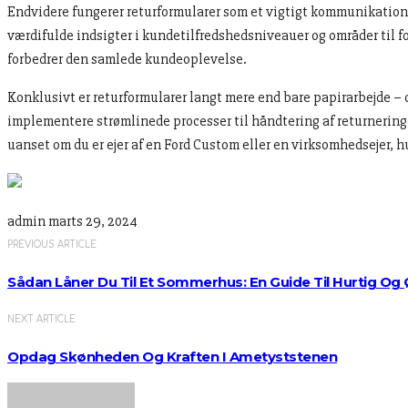
Endvidere fungerer returformularer som et vigtigt kommunikation
værdifulde indsigter i kundetilfredshedsniveauer og områder til f
forbedrer den samlede kundeoplevelse.
Konklusivt er returformularer langt mere end bare papirarbejde – 
implementere strømlinede processer til håndtering af returnerin
uanset om du er ejer af en Ford Custom eller en virksomhedsejer, hu
admin
marts 29, 2024
PREVIOUS ARTICLE
Sådan Låner Du Til Et Sommerhus: En Guide Til Hurtig Og
NEXT ARTICLE
Opdag Skønheden Og Kraften I Ametyststenen