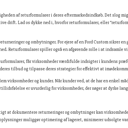
igheden af returformularer i deres eftermarkedsindkøb. Det slog mig
e drift. Lad os dykke ned i, hvorfor returformularer, eller “returfo
returneringer og ombytninger. For ejere af en Ford Custom sikrer en
. Returformularer spiller også en afgørende rolle i at indsamle vi
turformularer, får virksomheder værdifulde indsigter i kundens præfe
 deres tilbud og tilpasse deres strategier for effektivt at imødeko
em virksomheder og kunder. Når kunder ved, at de har en enkel måde
e tillidsfølelse er uvurderlig for virksomheder, der søger at dyrke la
agtigt at dokumentere returneringer og ombytninger kan virksomhede
oplysninger muliggør optimering af lageret, minimerer udsolgte vare