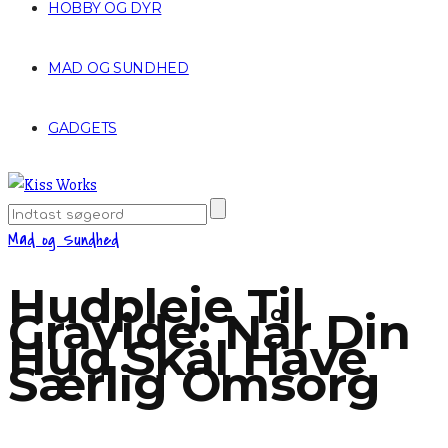
HOBBY OG DYR
MAD OG SUNDHED
GADGETS
Mad og Sundhed
Hudpleje Til
Gravide: Når Din
Hud Skal Have
Særlig Omsorg