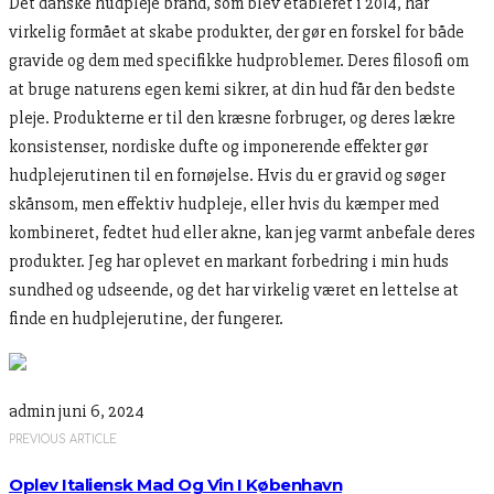
Det danske hudpleje brand, som blev etableret i 2014, har
virkelig formået at skabe produkter, der gør en forskel for både
gravide og dem med specifikke hudproblemer. Deres filosofi om
at bruge naturens egen kemi sikrer, at din hud får den bedste
pleje. Produkterne er til den kræsne forbruger, og deres lækre
konsistenser, nordiske dufte og imponerende effekter gør
hudplejerutinen til en fornøjelse. Hvis du er gravid og søger
skånsom, men effektiv hudpleje, eller hvis du kæmper med
kombineret, fedtet hud eller akne, kan jeg varmt anbefale deres
produkter. Jeg har oplevet en markant forbedring i min huds
sundhed og udseende, og det har virkelig været en lettelse at
finde en hudplejerutine, der fungerer.
admin
juni 6, 2024
PREVIOUS ARTICLE
Oplev Italiensk Mad Og Vin I København