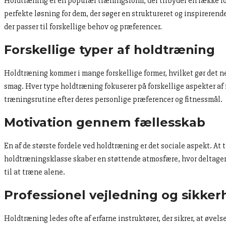
Holdtræning er en populær træningsform, der tilbyder en række f
perfekte løsning for dem, der søger en struktureret og inspireren
der passer til forskellige behov og præferencer.
Forskellige typer af holdtræning
Holdtræning kommer i mange forskellige former, hvilket gør det nem
smag. Hver type holdtræning fokuserer på forskellige aspekter af 
træningsrutine efter deres personlige præferencer og fitnessmål.
Motivation gennem fællesskab
En af de største fordele ved holdtræning er det sociale aspekt. 
holdtræningsklasse skaber en støttende atmosfære, hvor deltagern
til at træne alene.
Professionel vejledning og sikker
Holdtræning ledes ofte af erfarne instruktører, der sikrer, at øvels