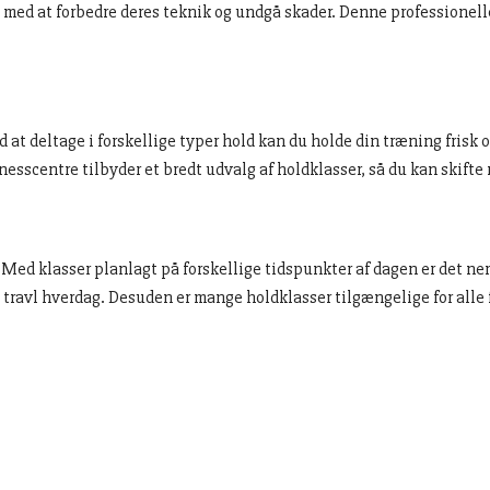
 med at forbedre deres teknik og undgå skader. Denne professionelle
d at deltage i forskellige typer hold kan du holde din træning fris
tnesscentre tilbyder et bredt udvalg af holdklasser, så du kan skifte
Med klasser planlagt på forskellige tidspunkter af dagen er det nemt
travl hverdag. Desuden er mange holdklasser tilgængelige for alle f