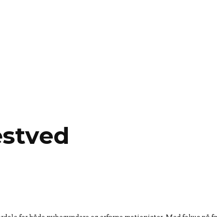
æstved