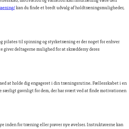
ællesskab, motivation og variation kan holdtræning være den
raening/
kan du finde et bredt udvalg af holdtræningsmuligheder,
og pilates til spinning og styrketræning er der noget for enhver
te giver deltagerne mulighed for at skræddersy deres
ed at holde dig engageret i din træningsrutine. Fællesskabet i en
særligt gavnligt for dem, der har svært ved at finde motivationen
 nye inden for træning eller prøver nye øvelser. Instruktørerne kan