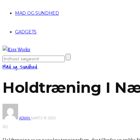
MAD OG SUNDHED
GADGETS
Mad og Sundhed
Holdtræning I N
ADMIN
MARTS 19, 2025
DEL