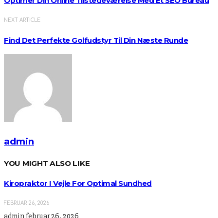
Optimer Din Online Tilstedeværelse Med Et SEO Bureau
NEXT ARTICLE
Find Det Perfekte Golfudstyr Til Din Næste Runde
admin
YOU MIGHT ALSO LIKE
Kiropraktor I Vejle For Optimal Sundhed
FEBRUAR 26, 2026
admin
februar 26, 2026