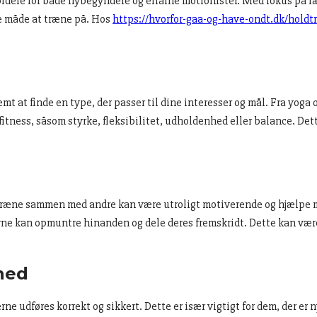
ordele for både nybegyndere og erfarne motionister. Med fokus på f
de måde at træne på. Hos
https://hvorfor-gaa-og-have-ondt.dk/holdt
t at finde en type, der passer til dine interesser og mål. Fra yoga 
fitness, såsom styrke, fleksibilitet, udholdenhed eller balance. Det
At træne sammen med andre kan være utroligt motiverende og hjælpe m
e kan opmuntre hinanden og dele deres fremskridt. Dette kan være 
hed
erne udføres korrekt og sikkert. Dette er især vigtigt for dem, der er