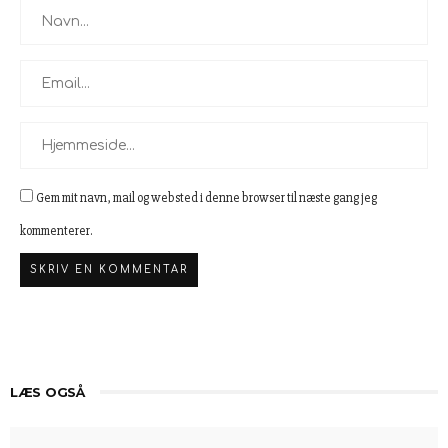
Gem mit navn, mail og websted i denne browser til næste gang jeg
kommenterer.
LÆS OGSÅ
Oplev Det Bedste Udvalg I Ikast
Derfor Vælger Flere Termiske Spottere Til Jagt Og