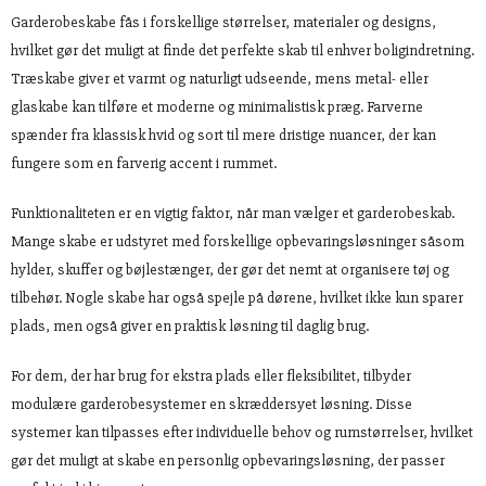
Garderobeskabe fås i forskellige størrelser, materialer og designs,
hvilket gør det muligt at finde det perfekte skab til enhver boligindretning.
Træskabe giver et varmt og naturligt udseende, mens metal- eller
glaskabe kan tilføre et moderne og minimalistisk præg. Farverne
spænder fra klassisk hvid og sort til mere dristige nuancer, der kan
fungere som en farverig accent i rummet.
Funktionaliteten er en vigtig faktor, når man vælger et garderobeskab.
Mange skabe er udstyret med forskellige opbevaringsløsninger såsom
hylder, skuffer og bøjlestænger, der gør det nemt at organisere tøj og
tilbehør. Nogle skabe har også spejle på dørene, hvilket ikke kun sparer
plads, men også giver en praktisk løsning til daglig brug.
For dem, der har brug for ekstra plads eller fleksibilitet, tilbyder
modulære garderobesystemer en skræddersyet løsning. Disse
systemer kan tilpasses efter individuelle behov og rumstørrelser, hvilket
gør det muligt at skabe en personlig opbevaringsløsning, der passer