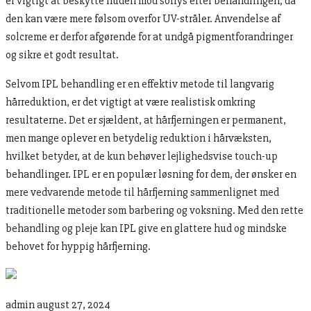
er vigtigt at beskytte huden mod sollys efter behandlingen, da
den kan være mere følsom overfor UV-stråler. Anvendelse af
solcreme er derfor afgørende for at undgå pigmentforandringer
og sikre et godt resultat.
Selvom IPL behandling er en effektiv metode til langvarig
hårreduktion, er det vigtigt at være realistisk omkring
resultaterne. Det er sjældent, at hårfjerningen er permanent,
men mange oplever en betydelig reduktion i hårvæksten,
hvilket betyder, at de kun behøver lejlighedsvise touch-up
behandlinger. IPL er en populær løsning for dem, der ønsker en
mere vedvarende metode til hårfjerning sammenlignet med
traditionelle metoder som barbering og voksning. Med den rette
behandling og pleje kan IPL give en glattere hud og mindske
behovet for hyppig hårfjerning.
admin
august 27, 2024