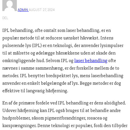
ADMIN
AUGUST 27, 2024
DEL
IPL behandling, ofte omtalt som laser behandling, er en
populær metode til at reducere uønsket hårvækst. Intens
pulserende lys (IPL) er en teknologi, der anvender lysimpulser
til at målrette og ødelægge hårsækkene uden at skade den
omkringliggende hud. Selvom IPL og
laser behandling
ofte
nævnes i samme sammenhæng, er der forskelle mellem de to
metoder. IPL benytter bredspektret lys, mens laserbehandling
anvender en enkelt bølgelængde af lys. Begge metoder er dog
effektive til langvarig hårfjerning.
En af de primære fordele ved IPL behandling er dens alsidighed.
Udover hårfjerning kan IPL også bruges til at behandle andre
hudproblemer, såsom pigmentforandringer, rosacea og
karsprængninger. Denne teknologi er populær, fordi den tilbyder