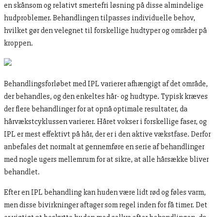
en skånsom og relativt smertefri løsning på disse almindelige
hudproblemer. Behandlingen tilpasses individuelle behov,
hvilket gør den velegnet til forskellige hudtyper og områder på
kroppen.
Behandlingsforløbet med IPL varierer afhængigt af det område,
der behandles, og den enkeltes hår- og hudtype. Typisk kræves
der flere behandlinger for at opnå optimale resultater, da
hårvækstcyklussen varierer. Håret vokser i forskellige faser, og
IPL er mest effektivt på hår, der er i den aktive vækstfase. Derfor
anbefales det normalt at gennemføre en serie af behandlinger
med nogle ugers mellemrum for at sikre, at alle hårsække bliver
behandlet.
Efter en IPL behandling kan huden være lidt rød og føles varm,
men disse bivirkninger aftager som regel inden for få timer. Det