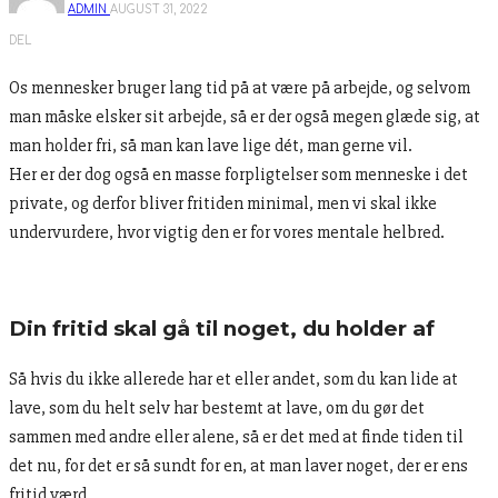
ADMIN
AUGUST 31, 2022
DEL
Os mennesker bruger lang tid på at være på arbejde, og selvom
man måske elsker sit arbejde, så er der også megen glæde sig, at
man holder fri, så man kan lave lige dét, man gerne vil.
Her er der dog også en masse forpligtelser som menneske i det
private, og derfor bliver fritiden minimal, men vi skal ikke
undervurdere, hvor vigtig den er for vores mentale helbred.
Din fritid skal gå til noget, du holder af
Så hvis du ikke allerede har et eller andet, som du kan lide at
lave, som du helt selv har bestemt at lave, om du gør det
sammen med andre eller alene, så er det med at finde tiden til
det nu, for det er så sundt for en, at man laver noget, der er ens
fritid værd.