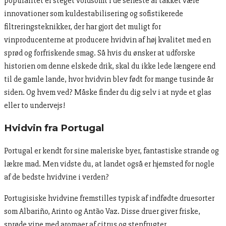
popularitet er steget voldsomt i de seneste år takket være
innovationer som kuldestabilisering og sofistikerede
filtreringsteknikker, der har gjort det muligt for
vinproducenterne at producere hvidvin af høj kvalitet med en
sprød og forfriskende smag. Så hvis du ønsker at udforske
historien om denne elskede drik, skal du ikke lede længere end
til de gamle lande, hvor hvidvin blev født for mange tusinde år
siden. Og hvem ved? Måske finder du dig selv i at nyde et glas
eller to undervejs!
Hvidvin fra Portugal
Portugal er kendt for sine maleriske byer, fantastiske strande og
lækre mad. Men vidste du, at landet også er hjemsted for nogle
af de bedste hvidvine i verden?
Portugisiske hvidvine fremstilles typisk af indfødte druesorter
som Albariño, Arinto og Antão Vaz. Disse druer giver friske,
sprøde vine med aromaer af citrus og stenfrugter.