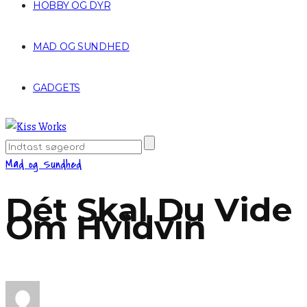
HOBBY OG DYR
MAD OG SUNDHED
GADGETS
Mad og Sundhed
Dét Skal Du Vide
Om Hvidvin