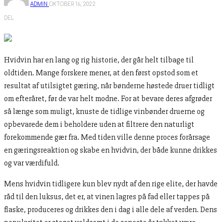
ADMIN
OKTOBER 16, 2022
DEL
Hvidvin har en lang og rig historie, der går helt tilbage til
oldtiden. Mange forskere mener, at den først opstod som et
resultat af utilsigtet gæring, når bønderne høstede druer tidligt
om efteråret, før de var helt modne. For at bevare deres afgrøder
så længe som muligt, knuste de tidlige vinbønder druerne og
opbevarede dem i beholdere uden at filtrere den naturligt
forekommende gær fra. Med tiden ville denne proces forårsage
en gæringsreaktion og skabe en hvidvin, der både kunne drikkes
og var værdifuld.
Mens hvidvin tidligere kun blev nydt af den rige elite, der havde
råd til den luksus, det er, at vinen lagres på fad eller tappes på
flaske, produceres og drikkes den i dag i alle dele af verden. Dens