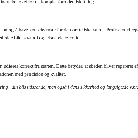
hindre behovet for en komplet forrudeudskiftning.
kan også have konsekvenser for dens æstetiske værdi. Professionel repar
retholde bilens værdi og udseende over tid.
en udføres korrekt fra starten. Dette betyder, at skaden bliver repareret 
rationen med præcision og kvalitet.
stering i din bils udseende, men også i dens sikkerhed og langsigtede væ