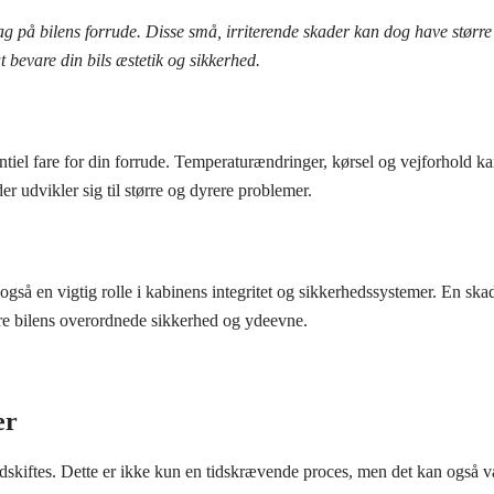
ag på bilens forrude. Disse små, irriterende skader kan dog have større
at bevare din bils æstetik og sikkerhed.
iel fare for din forrude. Temperaturændringer, kørsel og vejforhold kan 
er udvikler sig til større og dyrere problemer.
 også en vigtig rolle i kabinens integritet og sikkerhedssystemer. En sk
vare bilens overordnede sikkerhed og ydeevne.
er
 udskiftes. Dette er ikke kun en tidskrævende proces, men det kan også væ