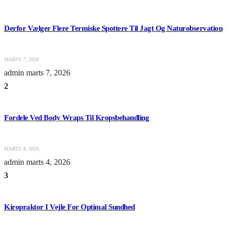
Derfor Vælger Flere Termiske Spottere Til Jagt Og Naturobservation
MARTS 7, 2026
admin
marts 7, 2026
2
Fordele Ved Body Wraps Til Kropsbehandling
MARTS 4, 2026
admin
marts 4, 2026
3
Kiropraktor I Vejle For Optimal Sundhed