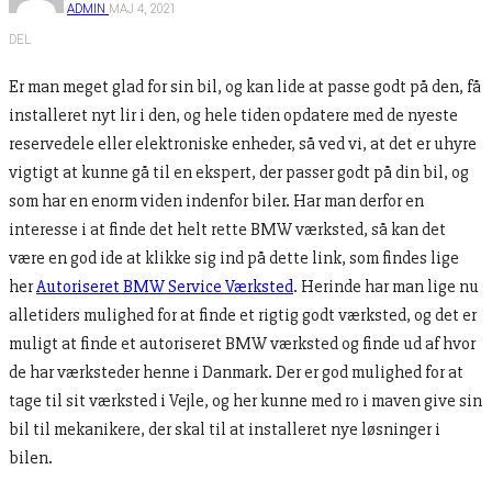
ADMIN
MAJ 4, 2021
DEL
Er man meget glad for sin bil, og kan lide at passe godt på den, få
installeret nyt lir i den, og hele tiden opdatere med de nyeste
reservedele eller elektroniske enheder, så ved vi, at det er uhyre
vigtigt at kunne gå til en ekspert, der passer godt på din bil, og
som har en enorm viden indenfor biler. Har man derfor en
interesse i at finde det helt rette BMW værksted, så kan det
være en god ide at klikke sig ind på dette link, som findes lige
her
Autoriseret BMW Service Værksted
. Herinde har man lige nu
alletiders mulighed for at finde et rigtig godt værksted, og det er
muligt at finde et autoriseret BMW værksted og finde ud af hvor
de har værksteder henne i Danmark. Der er god mulighed for at
tage til sit værksted i Vejle, og her kunne med ro i maven give sin
bil til mekanikere, der skal til at installeret nye løsninger i
bilen.