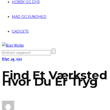
HOBBY OG DYR
MAD OG SUNDHED
GADGETS
Biler og sjov
Find Et Værksted
Hvor Du Er Tryg