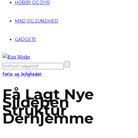
HOBBY OG DYR
MAD OG SUNDHED
GADGETS
Ferie og lejligheder
Få Lagt Nye
Sildeben
Struktur
Derhjemme