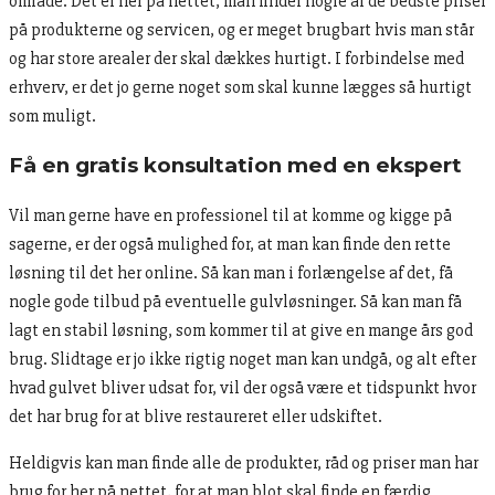
område. Det er her på nettet, man finder nogle af de bedste priser
på produkterne og servicen, og er meget brugbart hvis man står
og har store arealer der skal dækkes hurtigt. I forbindelse med
erhverv, er det jo gerne noget som skal kunne lægges så hurtigt
som muligt.
Få en gratis konsultation med en ekspert
Vil man gerne have en professionel til at komme og kigge på
sagerne, er der også mulighed for, at man kan finde den rette
løsning til det her online. Så kan man i forlængelse af det, få
nogle gode tilbud på eventuelle gulvløsninger. Så kan man få
lagt en stabil løsning, som kommer til at give en mange års god
brug. Slidtage er jo ikke rigtig noget man kan undgå, og alt efter
hvad gulvet bliver udsat for, vil der også være et tidspunkt hvor
det har brug for at blive restaureret eller udskiftet.
Heldigvis kan man finde alle de produkter, råd og priser man har
brug for her på nettet, for at man blot skal finde en færdig