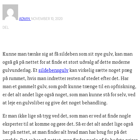
ADMIN
NOVEMBER 10, 2020
DEL
Kunne man tænke sig at få sildeben som sit nye gulv, kan man
også gå på nettet for at finde et stort udvalg af dette moderne
gulvunderlag. Et
sildebensgulv
kan virkelig sætte noget præg
på rummet, hvis man indretter resten af stedet efter det. Har
man et gammelt gulv, som godt kunne trænge til en opfriskning,
er det alt andet lige også noget, som man kunne stå for selv, ved
at leje en gulvsliber og give det noget behandling.
Er man ikke lige så tryg ved det, som man er ved at finde nogle
eksperter til at komme og gøre det. Så er det alt andet lige også
her på nettet, at man finder alt hvad man har brug for på det