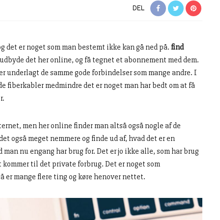
DEL
 og det er noget som man bestemt ikke kan gå ned på.
find
n udbyde det her online, og få tegnet et abonnement med dem.
e er underlagt de samme gode forbindelser som mange andre. I
e fiberkabler medmindre det er noget man har bedt om at få
r.
nternet, men her online finder man altså også nogle af de
 det også meget nemmere og finde ud af, hvad det er en
man nu engang har brug for. Det er jo ikke alle, som har brug
t kommer til det private forbrug. Det er noget som
så er mange flere ting og køre henover nettet.