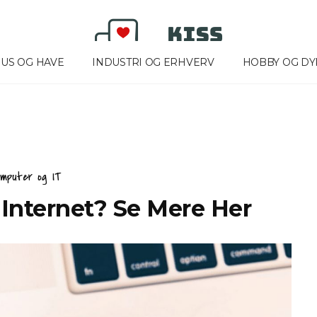
US OG HAVE
INDUSTRI OG ERHVERV
HOBBY OG DY
omputer og IT
jle For Optimal
Oplev Det Bedste Udvalg I
Internet? Se Mere Her
Ikast