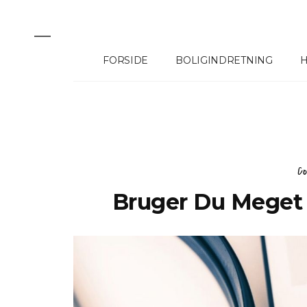
FORSIDE
BOLIGINDRETNING
H
C
Kiropraktor I Ve
Bruger Du Meget 
Sundhed