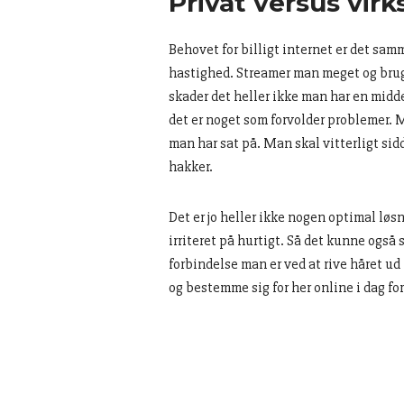
Privat versus vi
Behovet for billigt internet er det sam
hastighed. Streamer man meget og bruge
skader det heller ikke man har en midd
det er noget som forvolder problemer. M
man har sat på. Man skal vitterligt sid
hakker.
Det er jo heller ikke nogen optimal løs
irriteret på hurtigt. Så det kunne også 
forbindelse man er ved at rive håret ud
og bestemme sig for her online i dag for