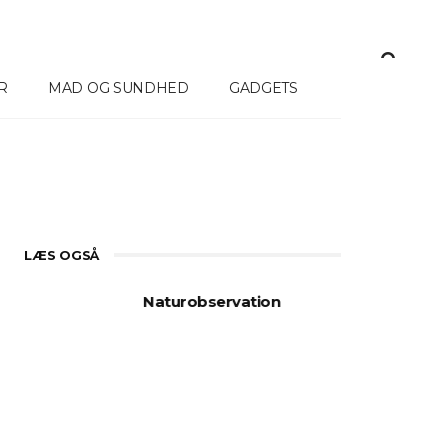
R
MAD OG SUNDHED
GADGETS
LÆS OGSÅ
Derfor Vælger Flere Termiske
Spottere Til Jagt Og
Fordele 
Naturobservation
Kropsbe