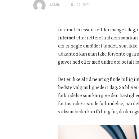
ADMIN
JUNI 22, 2021
internet er essentielt for mange i dag,
internet
eller rettere find dem som ka
der er nogle områder i landet, som ikk
udkanten kan man ikke forvente og find
gravet ned eller med andre ord betalt fo
Det er ikke altid nemt og finde billig i
bedste valgmuligheder i dag. Så bliver
forbindelse som kan give den hastighed 
for tusinde/tusinde forbindelse, når de
virksomheder kan få brug for, da der og