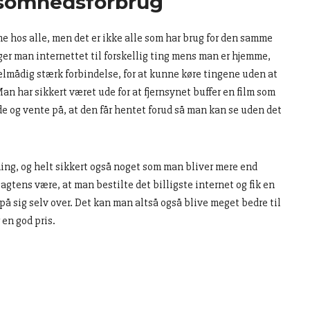
rksomhedsforbrug
me hos alle, men det er ikke alle som har brug for den samme
r man internettet til forskellig ting mens man er hjemme,
elmådig stærk forbindelse, for at kunne køre tingene uden at
an har sikkert været ude for at fjernsynet buffer en film som
de og vente på, at den får hentet forud så man kan se uden det
ning, og helt sikkert også noget som man bliver mere end
sagtens være, at man bestilte det billigste internet og fik en
 på sig selv over. Det kan man altså også blive meget bedre til
 en god pris.